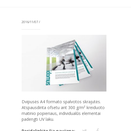
2016/11/07 /
Dvipusės A4 formato spalvotos skrajutės.
Atspausdinta ofsetu ant 300 g/m² kreiduoto
matinio popieriaus, individualūs elementai
padengti UV laku.
Pasidalinkite šia naujiena: