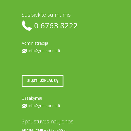
Susisiekite su mumis
0 6763 8222
Administracija
info@greenprints.lt
SIŲSTI UŽKLAUSĄ
Užsakymai
info@greenprints.lt
Spaustuvės naujienos
AKCIJA! CMR važtaraščiai