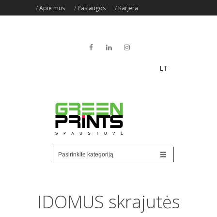
/
Apie mus
/
Paslaugos
/
Karjera
LT
IDOMUS skrajutės