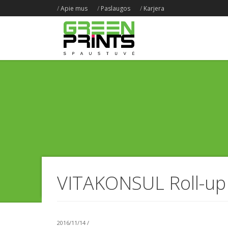
/
Apie mus
/
Paslaugos
/
Karjera
VITAKONSUL Roll-up
2016/11/14 /