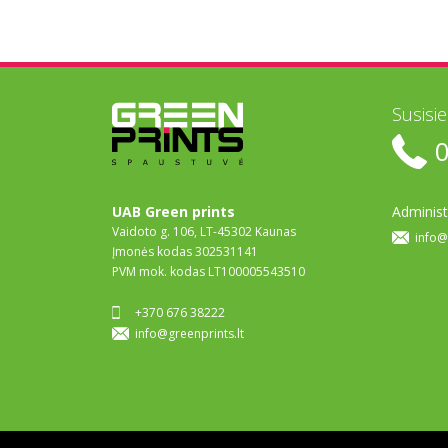
Susisi
UAB Green prints
Administ
Vaidoto g. 106, LT-45302 Kaunas
info@
Įmonės kodas 302531141
PVM mok. kodas LT100005543510
+370 676 38222
info@greenprints.lt