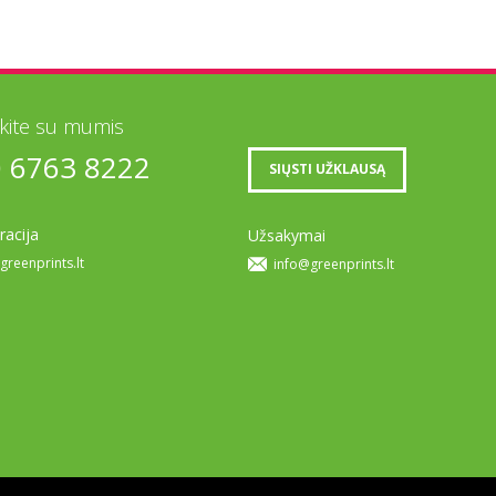
ekite su mumis
0 6763 8222
SIŲSTI UŽKLAUSĄ
racija
Užsakymai
greenprints.lt
info@greenprints.lt