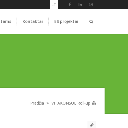
LT
ntams
Kontaktai
ES projektai
Pradžia
VITAKONSUL Roll-up