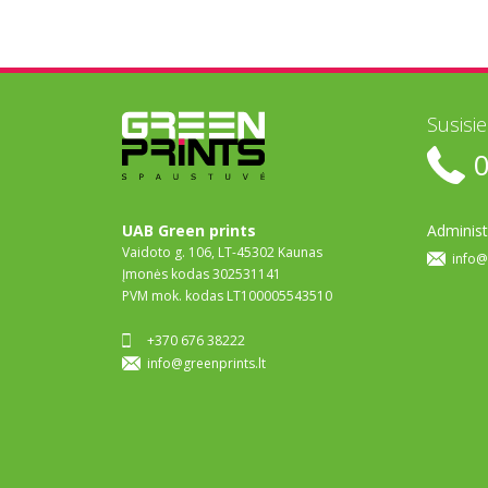
Susisi
UAB Green prints
Administ
Vaidoto g. 106, LT-45302 Kaunas
info@
Įmonės kodas 302531141
PVM mok. kodas LT100005543510
+370 676 38222
info@greenprints.lt