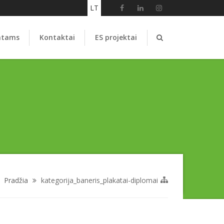
LT
ntams
Kontaktai
ES projektai
Pradžia
kategorija_baneris_plakatai-diplomai