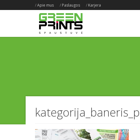
/
Apie mus
/
Paslaugos
/
Karjera
kategorija_baneris_p