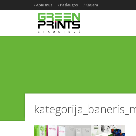
/
Apie mus
/
Paslaugos
/
Karjera
kategorija_baneris_m