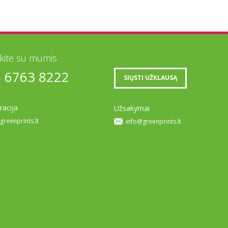
ekite su mumis
0 6763 8222
SIŲSTI UŽKLAUSĄ
racija
Užsakymai
greenprints.lt
info@greenprints.lt