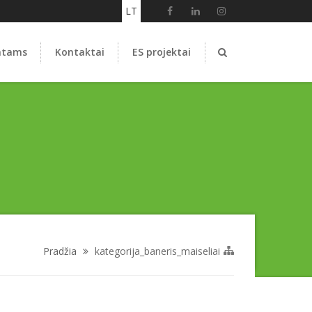
LT
ntams
Kontaktai
ES projektai
Pradžia
kategorija_baneris_maiseliai