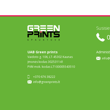
Susisi
UAB Green prints
Administ
Vaidoto g. 106, LT-45302 Kaunas
info@
Įmonės kodas 302531141
PVM mok. kodas LT100005543510
+370 676 38222
info@greenprints.lt