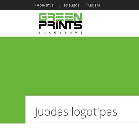
/
Apie mus
/
Paslaugos
/
Karjera
Juodas logotipas