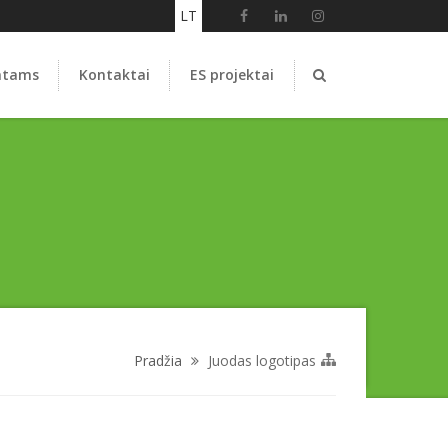
LT
ntams
Kontaktai
ES projektai
Pradžia
Juodas logotipas