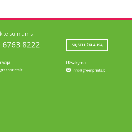
ekite su mumis
0 6763 8222
SIŲSTI UŽKLAUSĄ
racija
Užsakymai
greenprints.lt
info@greenprints.lt