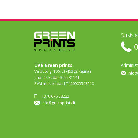
Susisi
UAB Green prints
Administ
Vaidoto g. 106, LT-45302 Kaunas
info@
Įmonės kodas 302531141
PVM mok. kodas LT100005543510
+370 676 38222
info@greenprints.lt