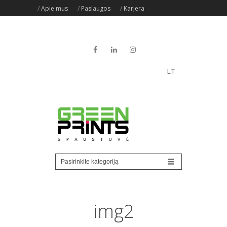
/
Apie mus
/
Paslaugos
/
Karjera
LT
img2