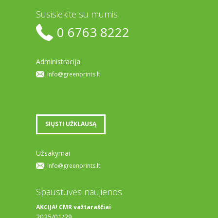
Susisiekite su mumis
0 6763 8222
Administracija
info@greenprints.lt
SIŲSTI UŽKLAUSĄ
Užsakymai
info@greenprints.lt
Spaustuvės naujienos
AKCIJA! CMR važtaraščiai
2025/01/29