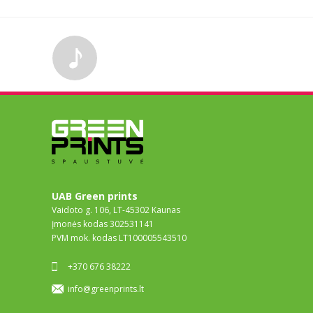
UAB Green prints
Vaidoto g. 106, LT-45302 Kaunas
Įmonės kodas 302531141
PVM mok. kodas LT100005543510
+370 676 38222
info@greenprints.lt