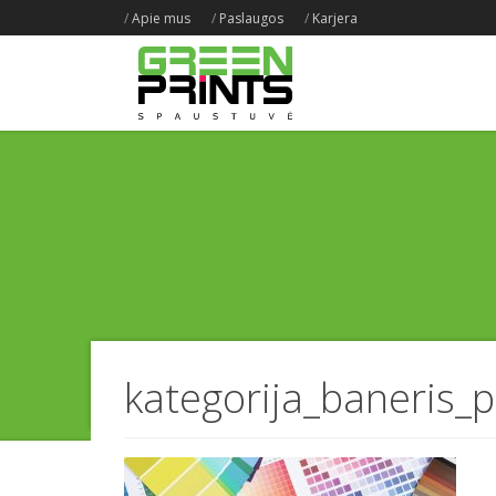
/
Apie mus
/
Paslaugos
/
Karjera
kategorija_baneris_