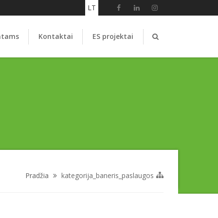
LT
ntams
Kontaktai
ES projektai
Pradžia
kategorija_baneris_paslaugos