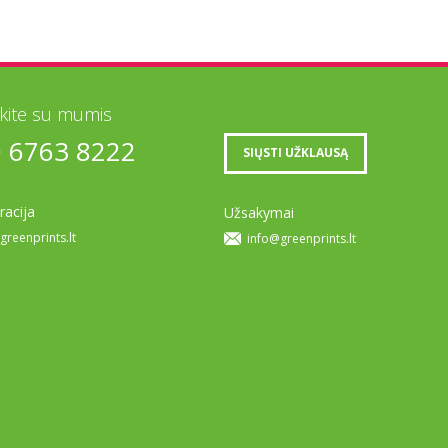
ekite su mumis
0 6763 8222
SIŲSTI UŽKLAUSĄ
racija
Užsakymai
greenprints.lt
info@greenprints.lt