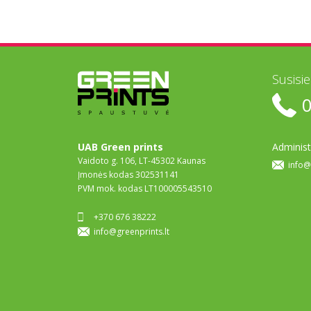
Susisi
UAB Green prints
Administ
Vaidoto g. 106, LT-45302 Kaunas
info@
Įmonės kodas 302531141
PVM mok. kodas LT100005543510
+370 676 38222
info@greenprints.lt